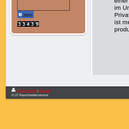
eine
im U
Priva
Teilen
ist m
produ
Druckversion
|
Sitemap
© LF Rauchmelderservice