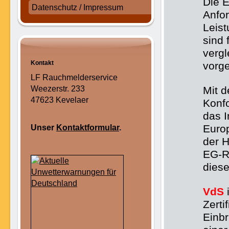
Die 
Datenschutz / Impressum
Anfor
Leist
sind 
verg
Kontakt
vorg
LF Rauchmelderservice
Weezerstr. 233
Mit 
47623 Kevelaer
Konfo
das I
Euro
Unser
Kontaktformular
.
der H
EG-Ri
diese
VdS
i
Zerti
Einb