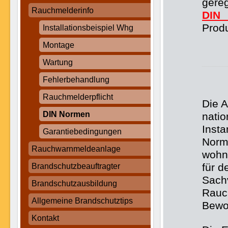
gere
Rauchmelderinfo
DIN
Prod
Installationsbeispiel Whg
Montage
Wartung
Fehlerbehandlung
Rauchmelderpflicht
Die 
DIN Normen
natio
Inst
Garantiebedingungen
Norm
Rauchwarnmeldeanlage
wohnu
für 
Brandschutzbeauftragter
Sachv
Brandschutzausbildung
Rauc
Allgemeine Brandschutztips
Bewo
Kontakt