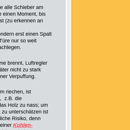
e alle Schieber am
ie einen Moment, bis
ist (zu erkennen an
ondern erst einen Spalt
Türe nur so weit
nachlegen.
e brennt, Luftregler
äter nicht zu stark
iner Verpuffung.
 riechen, ist
, z.B. die
das Holz zu nass; um
 zu unterschätzen ist
che Risiko, denn
 einer
Kohlen-