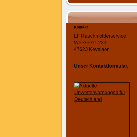
Kontakt
LF Rauchmelderservice
Weezerstr. 233
47623 Kevelaer
Unser
Kontaktformular
.