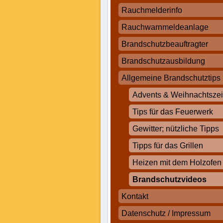
Rauchmelderinfo
Rauchwarnmeldeanlage
Brandschutzbeauftragter
Brandschutzausbildung
Allgemeine Brandschutztips
Advents & Weihnachtszei
Tips für das Feuerwerk
Gewitter; nützliche Tipps
Tipps für das Grillen
Heizen mit dem Holzofen
Brandschutzvideos
Kontakt
Datenschutz / Impressum